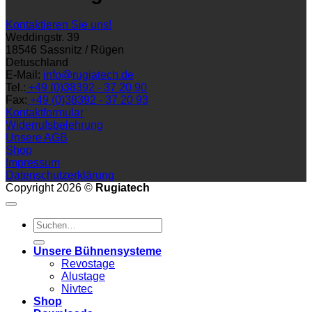
Kontaktieren Sie uns!
Weddingstr. 39
18546 Sassnitz / Rügen
Detuschland
E-Mail:
info@rugiatech.de
Tel.:
+49 (0)38392 - 37 20 90
Fax:
+49 (0)38392 - 37 20 93
Kontaktformular
Widerrufsbelehrung
Unsere AGB
Shop
Impressum
Datenschutzerklärung
Copyright 2026 ©
Rugiatech
Suchen
nach:
Unsere Bühnensysteme
Revostage
Alustage
Nivtec
Shop