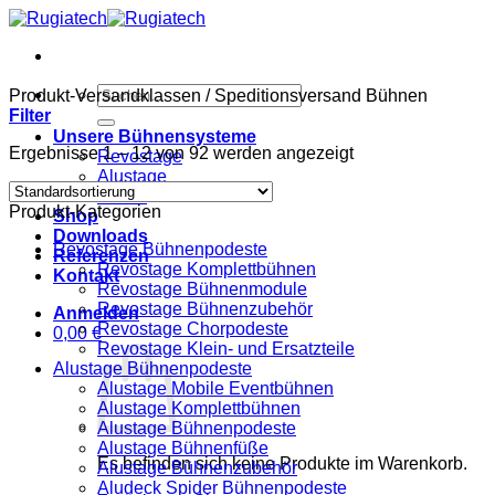
Zum
Inhalt
springen
Suchen
Produkt-Versandklassen
/
Speditionsversand Bühnen
nach:
Filter
Unsere Bühnensysteme
Ergebnisse 1 – 12 von 92 werden angezeigt
Revostage
Alustage
Nivtec
Produkt-Kategorien
Shop
Downloads
Revostage Bühnenpodeste
Referenzen
Revostage Komplettbühnen
Kontakt
Revostage Bühnenmodule
Revostage Bühnenzubehör
Anmelden
Revostage Chorpodeste
0,00
€
Revostage Klein- und Ersatzteile
Alustage Bühnenpodeste
Alustage Mobile Eventbühnen
Alustage Komplettbühnen
Alustage Bühnenpodeste
Alustage Bühnenfüße
Es befinden sich keine Produkte im Warenkorb.
Alustage Bühnenzubehör
Aludeck Spider Bühnenpodeste