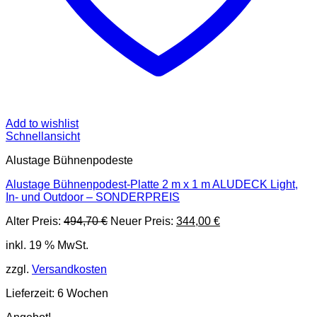
Add to wishlist
Schnellansicht
Alustage Bühnenpodeste
Alustage Bühnenpodest-Platte 2 m x 1 m ALUDECK Light,
In- und Outdoor – SONDERPREIS
Ursprünglicher
Aktueller
Alter Preis:
494,70
€
Neuer Preis:
344,00
€
Preis
Preis
inkl. 19 % MwSt.
war:
ist:
494,70 €
344,00 €.
zzgl.
Versandkosten
Lieferzeit:
6 Wochen