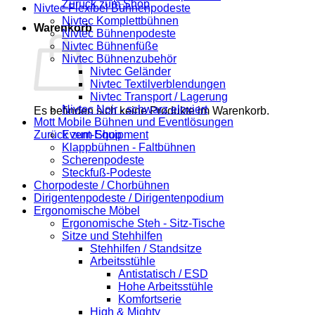
Zurück zum Shop
Nivtec Flexibel Bühnenpodeste
Nivtec Komplettbühnen
Warenkorb
Nivtec Bühnenpodeste
Nivtec Bühnenfüße
Nivtec Bühnenzubehör
Nivtec Geländer
Nivtec Textilverblendungen
Nivtec Transport / Lagerung
Nivtec Noir - schwarz eloxiert
Es befinden sich keine Produkte im Warenkorb.
Mott Mobile Bühnen und Eventlösungen
Zurück zum Shop
Event-Equipment
Klappbühnen - Faltbühnen
Scherenpodeste
Steckfuß-Podeste
Chorpodeste / Chorbühnen
Dirigentenpodeste / Dirigentenpodium
Ergonomische Möbel
Ergonomische Steh - Sitz-Tische
Sitze und Stehhilfen
Stehhilfen / Standsitze
Arbeitsstühle
Antistatisch / ESD
Hohe Arbeitsstühle
Komfortserie
High & Mighty