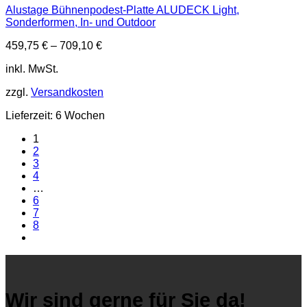
Alustage Bühnenpodest-Platte ALUDECK Light,
Sonderformen, In- und Outdoor
459,75
€
–
709,10
€
inkl. MwSt.
zzgl.
Versandkosten
Lieferzeit:
6 Wochen
1
2
3
4
…
6
7
8
Wir sind gerne für Sie da!