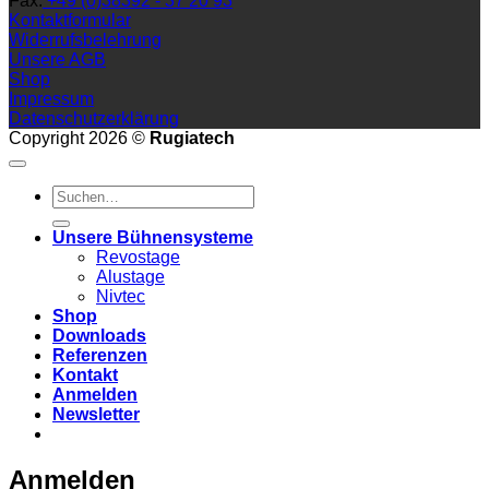
Fax:
+49 (0)38392 - 37 20 93
Kontaktformular
Widerrufsbelehrung
Unsere AGB
Shop
Impressum
Datenschutzerklärung
Copyright 2026 ©
Rugiatech
Suchen
nach:
Unsere Bühnensysteme
Revostage
Alustage
Nivtec
Shop
Downloads
Referenzen
Kontakt
Anmelden
Newsletter
Anmelden