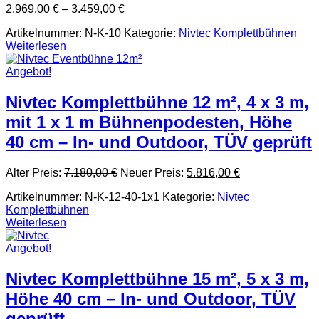
2.969,00
€
–
3.459,00
€
Artikelnummer:
N-K-10
Kategorie:
Nivtec Komplettbühnen
Weiterlesen
Angebot!
Nivtec Komplettbühne 12 m², 4 x 3 m,
mit 1 x 1 m Bühnenpodesten, Höhe
40 cm – In- und Outdoor, TÜV geprüft
Ursprünglicher
Aktueller
Alter Preis:
7.180,00
€
Neuer Preis:
5.816,00
€
Preis
Preis
Artikelnummer:
N-K-12-40-1x1
Kategorie:
Nivtec
war:
ist:
Komplettbühnen
7.180,00 €
5.816,00 €.
Weiterlesen
Angebot!
Nivtec Komplettbühne 15 m², 5 x 3 m,
Höhe 40 cm – In- und Outdoor, TÜV
geprüft