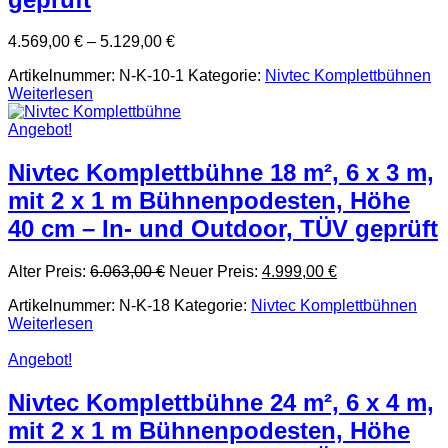
4.569,00
€
–
5.129,00
€
Artikelnummer:
N-K-10-1
Kategorie:
Nivtec Komplettbühnen
Weiterlesen
Angebot!
Nivtec Komplettbühne 18 m², 6 x 3 m,
mit 2 x 1 m Bühnenpodesten, Höhe
40 cm – In- und Outdoor, TÜV geprüft
Ursprünglicher
Aktueller
Alter Preis:
6.063,00
€
Neuer Preis:
4.999,00
€
Preis
Preis
Artikelnummer:
N-K-18
Kategorie:
Nivtec Komplettbühnen
war:
ist:
Weiterlesen
6.063,00 €
4.999,00 €.
Angebot!
Nivtec Komplettbühne 24 m², 6 x 4 m,
mit 2 x 1 m Bühnenpodesten, Höhe