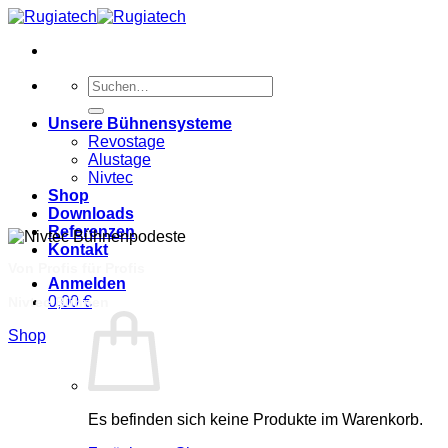
Zum
Inhalt
springen
Suchen
nach:
Unsere Bühnensysteme
Revostage
Alustage
Nivtec
Shop
Downloads
Referenzen
Kontakt
Von Profis für Profis
Anmelden
0,00
€
Nivtec Bühnen
Shop
Es befinden sich keine Produkte im Warenkorb.