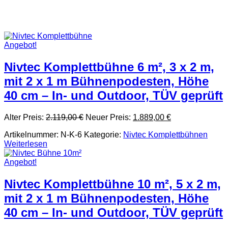
Angebot!
Nivtec Komplettbühne 6 m², 3 x 2 m,
mit 2 x 1 m Bühnenpodesten, Höhe
40 cm – In- und Outdoor, TÜV geprüft
Ursprünglicher
Aktueller
Alter Preis:
2.119,00
€
Neuer Preis:
1.889,00
€
Preis
Preis
Artikelnummer:
N-K-6
Kategorie:
Nivtec Komplettbühnen
war:
ist:
Weiterlesen
2.119,00 €
1.889,00 €.
Angebot!
Nivtec Komplettbühne 10 m², 5 x 2 m,
mit 2 x 1 m Bühnenpodesten, Höhe
40 cm – In- und Outdoor, TÜV geprüft