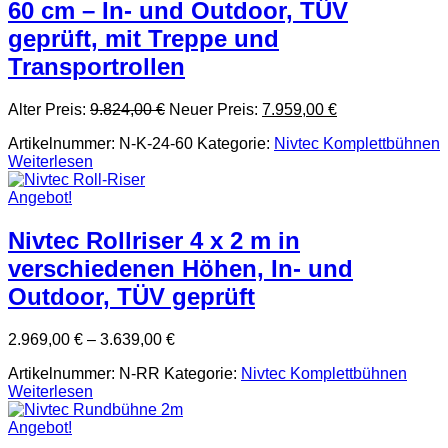
60 cm – In- und Outdoor, TÜV
geprüft, mit Treppe und
Transportrollen
Ursprünglicher
Aktueller
Alter Preis:
9.824,00
€
Neuer Preis:
7.959,00
€
Preis
Preis
Artikelnummer:
N-K-24-60
Kategorie:
Nivtec Komplettbühnen
war:
ist:
Weiterlesen
9.824,00 €
7.959,00 €.
Angebot!
Nivtec Rollriser 4 x 2 m in
verschiedenen Höhen, In- und
Outdoor, TÜV geprüft
2.969,00
€
–
3.639,00
€
Artikelnummer:
N-RR
Kategorie:
Nivtec Komplettbühnen
Weiterlesen
Angebot!