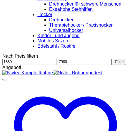
Drehhocker für schwere Menschen
Extrahohe Stehhilfen
Hocker
Drehhocker
Therapiehocker / Praxishocker
Universalhocker
Kinder - und Jugend
Mobiles Sitzen
Edelstahl / Rostfrei
Nach Preis filtern
Min.
Max.
Filter
Preis
Preis
Angebot!