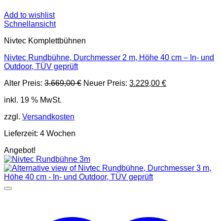
Add to wishlist
Schnellansicht
Nivtec Komplettbühnen
Nivtec Rundbühne, Durchmesser 2 m, Höhe 40 cm – In- und
Outdoor, TÜV geprüft
Ursprünglicher
Aktueller
Alter Preis:
3.669,00
€
Neuer Preis:
3.229,00
€
Preis
Preis
inkl. 19 % MwSt.
war:
ist:
3.669,00 €
3.229,00 €.
zzgl.
Versandkosten
Lieferzeit:
4 Wochen
Angebot!