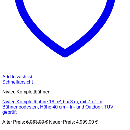
Add to wishlist
Schnellansicht
Nivtec Komplettbühnen
Nivtec Komplettbühne 18 m², 6 x 3 m, mit 2 x 1 m
Bühnenpodesten, Höhe 40 cm – In- und Outdoor, TÜV
geprüft
Ursprünglicher
Aktueller
Alter Preis:
6.063,00
€
Neuer Preis:
4.999,00
€
Preis
Preis