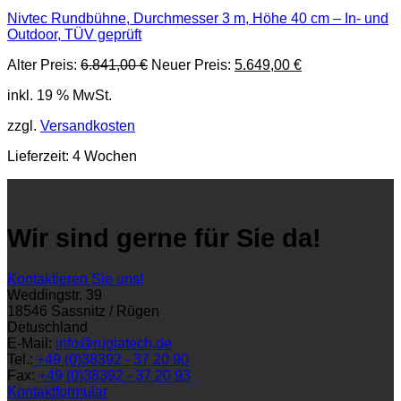
Nivtec Rundbühne, Durchmesser 3 m, Höhe 40 cm – In- und
Outdoor, TÜV geprüft
Ursprünglicher
Aktueller
Alter Preis:
6.841,00
€
Neuer Preis:
5.649,00
€
Preis
Preis
inkl. 19 % MwSt.
war:
ist:
6.841,00 €
5.649,00 €.
zzgl.
Versandkosten
Lieferzeit:
4 Wochen
Wir sind gerne für Sie da!
Kontaktieren Sie uns!
Weddingstr. 39
18546 Sassnitz / Rügen
Detuschland
E-Mail:
info@rugiatech.de
Tel.:
+49 (0)38392 - 37 20 90
Fax:
+49 (0)38392 - 37 20 93
Kontaktformular