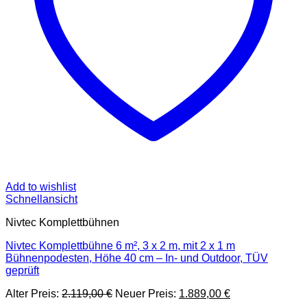
Add to wishlist
Schnellansicht
Nivtec Komplettbühnen
Nivtec Komplettbühne 6 m², 3 x 2 m, mit 2 x 1 m
Bühnenpodesten, Höhe 40 cm – In- und Outdoor, TÜV
geprüft
Ursprünglicher
Aktueller
Alter Preis:
2.119,00
€
Neuer Preis:
1.889,00
€
Preis
Preis