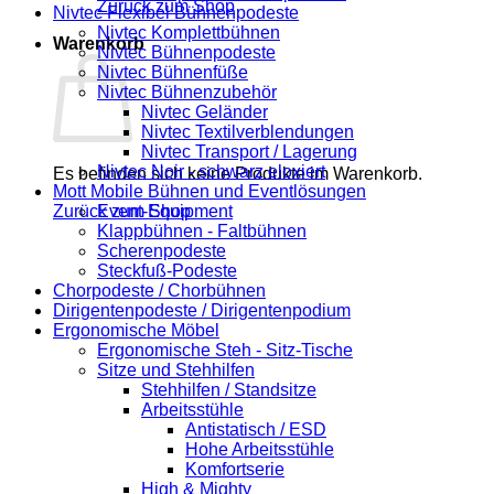
Zurück zum Shop
Nivtec Flexibel Bühnenpodeste
Nivtec Komplettbühnen
Warenkorb
Nivtec Bühnenpodeste
Nivtec Bühnenfüße
Nivtec Bühnenzubehör
Nivtec Geländer
Nivtec Textilverblendungen
Nivtec Transport / Lagerung
Nivtec Noir - schwarz eloxiert
Es befinden sich keine Produkte im Warenkorb.
Mott Mobile Bühnen und Eventlösungen
Zurück zum Shop
Event-Equipment
Klappbühnen - Faltbühnen
Scherenpodeste
Steckfuß-Podeste
Chorpodeste / Chorbühnen
Dirigentenpodeste / Dirigentenpodium
Ergonomische Möbel
Ergonomische Steh - Sitz-Tische
Sitze und Stehhilfen
Stehhilfen / Standsitze
Arbeitsstühle
Antistatisch / ESD
Hohe Arbeitsstühle
Komfortserie
High & Mighty