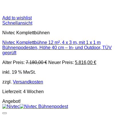
Add to wishlist
Schnellansicht
Nivtec Komplettbühnen
Nivtec Komplettbühne 12 m², 4 x 3 m, mit 1 x 1 m
Bühnenpodesten, Höhe 40 cm – In- und Outdoor, TÜV
geprüft
Ursprünglicher
Aktueller
Alter Preis:
7.180,00
€
Neuer Preis:
5.816,00
€
Preis
Preis
inkl. 19 % MwSt.
war:
ist:
7.180,00 €
5.816,00 €.
zzgl.
Versandkosten
Lieferzeit:
4 Wochen
Angebot!