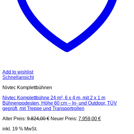
Add to wishlist
Schnellansicht
Nivtec Komplettbühnen
Nivtec Komplettbühne 24 m², 6 x 4 m, mit 2 x 1 m
Bühnenpodesten, Höhe 60 cm – In- und Outdoor, TÜV
geprüft, mit Treppe und Transportrollen
Ursprünglicher
Aktueller
Alter Preis:
9.824,00
€
Neuer Preis:
7.959,00
€
Preis
Preis
inkl. 19 % MwSt.
war:
ist: