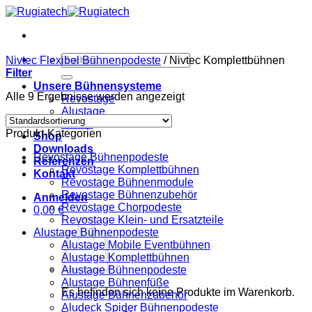
Zum
Inhalt
springen
Suchen
Nivtec Flexibel Bühnenpodeste
/
Nivtec Komplettbühnen
nach:
Filter
Unsere Bühnensysteme
Alle 9 Ergebnisse werden angezeigt
Revostage
Alustage
Nivtec
Produkt-Kategorien
Shop
Downloads
Revostage Bühnenpodeste
Referenzen
Revostage Komplettbühnen
Kontakt
Revostage Bühnenmodule
Revostage Bühnenzubehör
Anmelden
Revostage Chorpodeste
0,00
€
Revostage Klein- und Ersatzteile
Alustage Bühnenpodeste
Alustage Mobile Eventbühnen
Alustage Komplettbühnen
Alustage Bühnenpodeste
Alustage Bühnenfüße
Es befinden sich keine Produkte im Warenkorb.
Alustage Bühnenzubehör
Aludeck Spider Bühnenpodeste