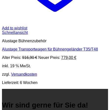
Add to wishlist
Schnellansicht
Alustage Bühnenzubehör
Alustage Transportwagen für Bühnengeländer T35/T48
Ursprünglicher
Aktueller
Alter Preis:
916,90
€
Neuer Preis:
779,00
€
Preis
Preis
inkl. 19 % MwSt.
war:
ist:
916,90 €
779,00 €.
zzgl.
Versandkosten
Lieferzeit:
6 Wochen
Wir sind gerne für Sie da!