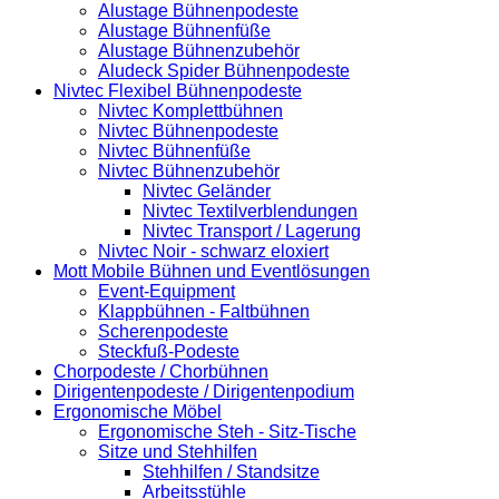
Alustage Bühnenpodeste
Alustage Bühnenfüße
Alustage Bühnenzubehör
Aludeck Spider Bühnenpodeste
Nivtec Flexibel Bühnenpodeste
Nivtec Komplettbühnen
Nivtec Bühnenpodeste
Nivtec Bühnenfüße
Nivtec Bühnenzubehör
Nivtec Geländer
Nivtec Textilverblendungen
Nivtec Transport / Lagerung
Nivtec Noir - schwarz eloxiert
Mott Mobile Bühnen und Eventlösungen
Event-Equipment
Klappbühnen - Faltbühnen
Scherenpodeste
Steckfuß-Podeste
Chorpodeste / Chorbühnen
Dirigentenpodeste / Dirigentenpodium
Ergonomische Möbel
Ergonomische Steh - Sitz-Tische
Sitze und Stehhilfen
Stehhilfen / Standsitze
Arbeitsstühle