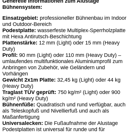
Generelle Informationen zum Alustage
Bühnensystem:
Einsatzgebiet:
professioneller Bühnenbau im Indoor
und Outdoor-Bereich
Podestplatte:
wasserfeste Multiplex-Sperrholzplatte
mit Hexa Antirutsch-Beschichtung
Plattenstärke:
12 mm (Light) oder 15 mm (Heavy
Duty)
Profil:
90 mm (Light) oder 110 mm (Heavy Duty) –
umlaufendes multifunktionales Aluminiumprofil zum
Anbringen von Zubehör, wie Geländern und
Vorhängen
Gewicht 2x1m Platte:
32,45 kg (Light) oder 44 kg
(Heavy Duty)
Traglast TÜV geprüft:
750 kg/m² (Light) oder 900
kg/m² (Heavy Duty)
Bühnenfüße:
Quadratisch und rund verfügbar, auch
als Teleskopfuß und Nivellierfuß und auch als
Maßanfertigung
Universalecken:
Die Fußaufnahme der Alustage
Podestplatten ist universal für runde und für