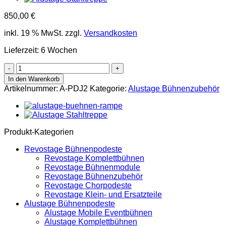
850,00
€
inkl. 19 % MwSt.
zzgl.
Versandkosten
Lieferzeit:
6 Wochen
Alustage
Bühnen-
In den Warenkorb
Rampe
Artikelnummer:
A-PDJ2
Kategorie:
Alustage Bühnenzubehör
für
Aludeck
Light
Bühnen
PDJ2,
Produkt-Kategorien
für
Bühnenhöhen
Revostage Bühnenpodeste
von
Revostage Komplettbühnen
40-
Revostage Bühnenmodule
45
Revostage Bühnenzubehör
cm
Revostage Chorpodeste
Menge
Revostage Klein- und Ersatzteile
Alustage Bühnenpodeste
Alustage Mobile Eventbühnen
Alustage Komplettbühnen