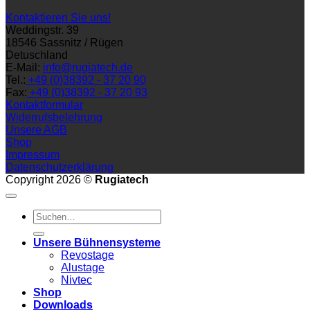
Kontaktieren Sie uns!
Weddingstr. 39
18546 Sassnitz / Rügen
Detuschland
E-Mail:
info@rugiatech.de
Tel.:
+49 (0)38392 - 37 20 90
Fax:
+49 (0)38392 - 37 20 93
Kontaktformular
Widerrufsbelehrung
Unsere AGB
Shop
Impressum
Datenschutzerklärung
Copyright 2026 ©
Rugiatech
Suchen
nach:
Unsere Bühnensysteme
Revostage
Alustage
Nivtec
Shop
Downloads