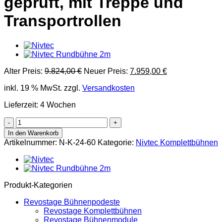
geprüft, mit Treppe und
Transportrollen
Ursprünglicher
Aktueller
Alter Preis:
9.824,00
€
Neuer Preis:
7.959,00
€
Preis
Preis
inkl. 19 % MwSt.
zzgl.
Versandkosten
war:
ist:
9.824,00 €
7.959,00 €.
Lieferzeit:
4 Wochen
Nivtec
Komplettbühne
In den Warenkorb
24
Artikelnummer:
N-K-24-60
Kategorie:
Nivtec Komplettbühnen
m²,
6
x
4
m,
Produkt-Kategorien
mit
2
Revostage Bühnenpodeste
x
Revostage Komplettbühnen
1
Revostage Bühnenmodule