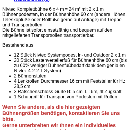
Nivtec Komplettbühne 6 x 4 m = 24 m² mit 2 x 1 m
Bühnenpodesten, in der Bühnenhöhe 60 cm (andere Höhen,
Teleskopfüße oder Rollfüße gerne auf Anfrage) mit Treppe
und Transportrollen
Die Bühne ist sofort einsatzfähig und bequem auf den
mitgelieferten Transportrollen transportierbar.
Bestehend aus:
12 Stück Nivtec Systempodest In- und Outdoor 2 x 1 m
20 Stück Lastenverteilerfuß für Bühnenhöhe 60 cm (bis
zu 60% weniger Bühnenfußbedarf dank dem genialen
Nivtec 4-2-2-1 System)
2 Bühnenstufen
4 Lenkrollen Durchmesser 16 cm mit Feststeller für H.:
28,5 cm
2 Ratschenschloss-Gurte B: 5 cm, L.: 6m, 4t Zugkraft
1 Schubgriff für Transport von Podesten mit Rollen
Wenn Sie andere, als die hier gezeigten
Bühnengrößen benötigen, kontaktieren Sie uns
bitte.
Gerne unterbreiten wir Ihnen ein individuelles