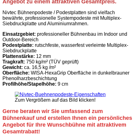
Angebot zu einem attraktiven Gesamtpreis.
Nivtec Bühnenpodeste / Podestplatten sind vielfach
bewährte, professionelle Systempodeste mit Multiplex-
Siebdruckplatte und Aluminiumrahmen.
Einsatzgebiet:
professioneller Bühnenbau im Indoor und
Outdoor-Bereich
Podestplatte:
rutschfeste, wasserfest verleimte Multiplex-
Siebdruckplatte
Plattenstärke:
12 mm
Tragkraft:
750 kg/m² (TÜV geprüft)
Gewicht:
ca. 16,5 kg /m²
Oberfläche:
WISA-HexaGrip Oberfläche in dunkelbrauner
Phenolharzbeschichtung
Profilhöhe/Stapelhöhe:
9 cm
Zum Vergrößern auf das Bild klicken!
Gerne beraten wir Sie umfassend zum
Bühnenkauf und erstellen Ihnen ein persönliches
Angebot für Ihre Wunschbühne mit attraktivem
Gesamtrabatt!