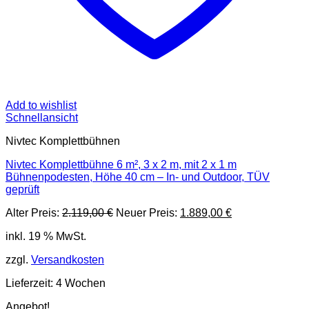
Add to wishlist
Schnellansicht
Nivtec Komplettbühnen
Nivtec Komplettbühne 6 m², 3 x 2 m, mit 2 x 1 m
Bühnenpodesten, Höhe 40 cm – In- und Outdoor, TÜV
geprüft
Ursprünglicher
Aktueller
Alter Preis:
2.119,00
€
Neuer Preis:
1.889,00
€
Preis
Preis
inkl. 19 % MwSt.
war:
ist:
2.119,00 €
1.889,00 €.
zzgl.
Versandkosten
Lieferzeit:
4 Wochen
Angebot!