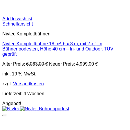
Add to wishlist
Schnellansicht
Nivtec Komplettbühnen
Nivtec Komplettbühne 18 m², 6 x 3 m, mit 2 x 1 m
Bühnenpodesten, Höhe 40 cm – In- und Outdoor, TÜV
geprüft
Ursprünglicher
Aktueller
Alter Preis:
6.063,00
€
Neuer Preis:
4.999,00
€
Preis
Preis
inkl. 19 % MwSt.
war:
ist:
6.063,00 €
4.999,00 €.
zzgl.
Versandkosten
Lieferzeit:
4 Wochen
Angebot!