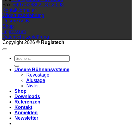
Fax:
+49 (0)38392 - 37 20 93
Kontaktformular
Widerrufsbelehrung
Unsere AGB
Shop
Impressum
Datenschutzerklärung
Copyright 2026 ©
Rugiatech
Suchen
nach:
Unsere Bühnensysteme
Revostage
Alustage
Nivtec
Shop
Downloads
Referenzen
Kontakt
Anmelden
Newsletter