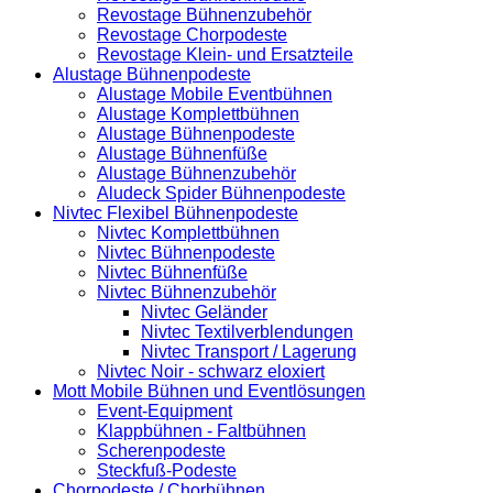
m
Revostage Bühnenzubehör
Bühnenpodesten,
Revostage Chorpodeste
Höhe
Revostage Klein- und Ersatzteile
60
Alustage Bühnenpodeste
cm
Alustage Mobile Eventbühnen
-
Alustage Komplettbühnen
In-
Alustage Bühnenpodeste
und
Alustage Bühnenfüße
Outdoor,
Alustage Bühnenzubehör
TÜV
Aludeck Spider Bühnenpodeste
geprüft,
Nivtec Flexibel Bühnenpodeste
mit
Nivtec Komplettbühnen
Treppe
Nivtec Bühnenpodeste
und
Nivtec Bühnenfüße
Transportrollen
Nivtec Bühnenzubehör
Menge
Nivtec Geländer
Nivtec Textilverblendungen
Nivtec Transport / Lagerung
Nivtec Noir - schwarz eloxiert
Mott Mobile Bühnen und Eventlösungen
Event-Equipment
Klappbühnen - Faltbühnen
Scherenpodeste
Steckfuß-Podeste
Chorpodeste / Chorbühnen