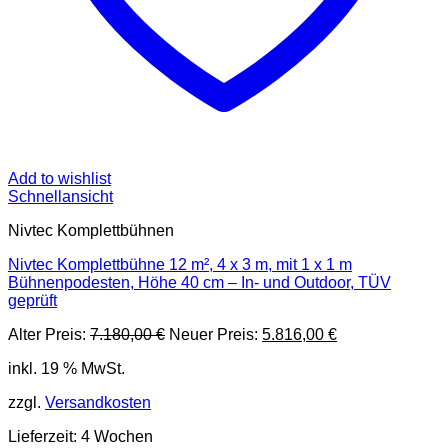
Add to wishlist
Schnellansicht
Nivtec Komplettbühnen
Nivtec Komplettbühne 12 m², 4 x 3 m, mit 1 x 1 m
Bühnenpodesten, Höhe 40 cm – In- und Outdoor, TÜV
geprüft
Ursprünglicher
Aktueller
Alter Preis:
7.180,00
€
Neuer Preis:
5.816,00
€
Preis
Preis
inkl. 19 % MwSt.
war:
ist:
7.180,00 €
5.816,00 €.
zzgl.
Versandkosten
Lieferzeit:
4 Wochen