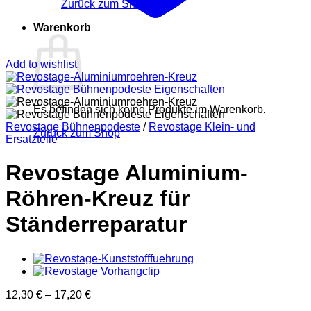
Zurück zum Shop
Warenkorb
Add to wishlist
Es befinden sich keine Produkte im Warenkorb.
Revostage Bühnenpodeste
/
Revostage Klein- und
Zurück zum Shop
Ersatzteile
Revostage Aluminium-
Röhren-Kreuz für
Ständerreparatur
12,30
€
–
17,20
€