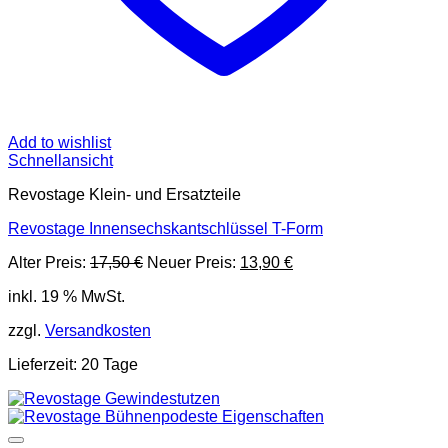
Add to wishlist
Schnellansicht
Revostage Klein- und Ersatzteile
Revostage Innensechskantschlüssel T-Form
Ursprünglicher
Aktueller
Alter Preis:
17,50
€
Neuer Preis:
13,90
€
Preis
Preis
inkl. 19 % MwSt.
war:
ist:
17,50 €
13,90 €.
zzgl.
Versandkosten
Lieferzeit:
20 Tage