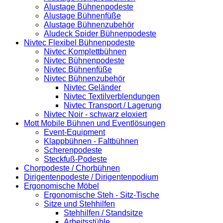
Alustage Bühnenpodeste
Alustage Bühnenfüße
Alustage Bühnenzubehör
Aludeck Spider Bühnenpodeste
Nivtec Flexibel Bühnenpodeste
Nivtec Komplettbühnen
Nivtec Bühnenpodeste
Nivtec Bühnenfüße
Nivtec Bühnenzubehör
Nivtec Geländer
Nivtec Textilverblendungen
Nivtec Transport / Lagerung
Nivtec Noir - schwarz eloxiert
Mott Mobile Bühnen und Eventlösungen
Event-Equipment
Klappbühnen - Faltbühnen
Scherenpodeste
Steckfuß-Podeste
Chorpodeste / Chorbühnen
Dirigentenpodeste / Dirigentenpodium
Ergonomische Möbel
Ergonomische Steh - Sitz-Tische
Sitze und Stehhilfen
Stehhilfen / Standsitze
Arbeitsstühle