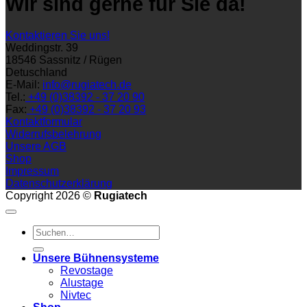
Wir sind gerne für Sie da!
Kontaktieren Sie uns!
Weddingstr. 39
18546 Sassnitz / Rügen
Detuschland
E-Mail:
info@rugiatech.de
Tel.:
+49 (0)38392 - 37 20 90
Fax:
+49 (0)38392 - 37 20 93
Kontaktformular
Widerrufsbelehrung
Unsere AGB
Shop
Impressum
Datenschutzerklärung
Copyright 2026 ©
Rugiatech
Suchen
nach:
Unsere Bühnensysteme
Revostage
Alustage
Nivtec