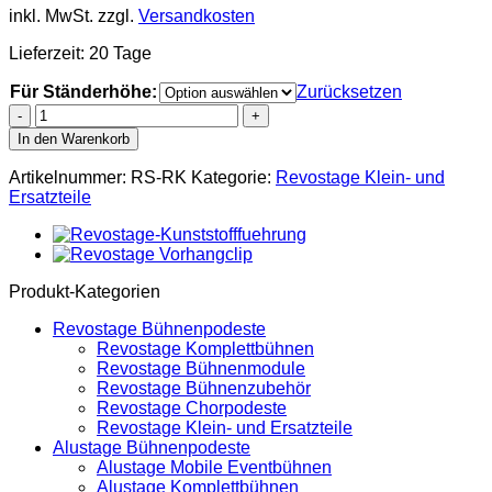
inkl. MwSt.
zzgl.
Versandkosten
Lieferzeit:
20 Tage
Für Ständerhöhe:
Zurücksetzen
Revostage
Aluminium-
In den Warenkorb
Röhren-
Kreuz
Artikelnummer:
RS-RK
Kategorie:
Revostage Klein- und
für
Ersatzteile
Ständerreparatur
Menge
Produkt-Kategorien
Revostage Bühnenpodeste
Revostage Komplettbühnen
Revostage Bühnenmodule
Revostage Bühnenzubehör
Revostage Chorpodeste
Revostage Klein- und Ersatzteile
Alustage Bühnenpodeste
Alustage Mobile Eventbühnen
Alustage Komplettbühnen